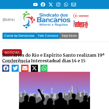
MENU
Canal de Denúncias
Fale Conosco
Seja Sócio
NOTÍCIAS
Bancários do Rio e Espírito Santo realizam 19ª
Conferência Interestadual dias 14 e 15
04 de julho de 2017