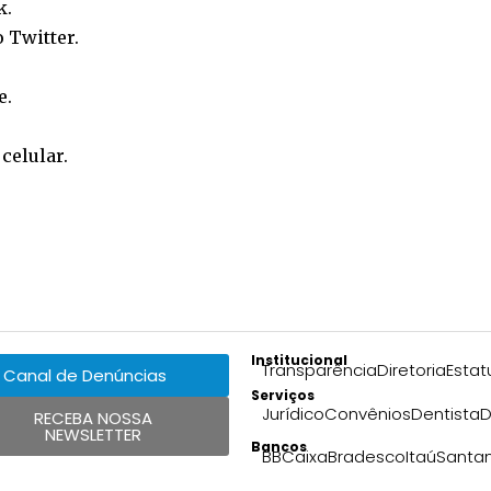
k
.
o
Twitter
.
e
.
o
celular
.
Institucional
Transparência
Diretoria
Estat
Canal de Denúncias
Serviços
Jurídico
Convênios
Dentista
D
RECEBA NOSSA
NEWSLETTER
Bancos
BB
Caixa
Bradesco
Itaú
Santa