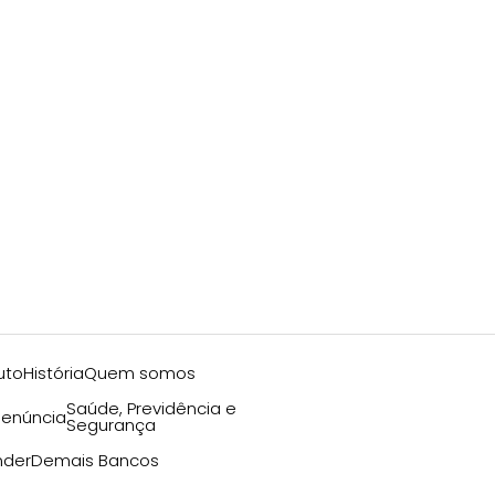
uto
História
Quem somos
Saúde, Previdência e
enúncia
Segurança
nder
Demais Bancos