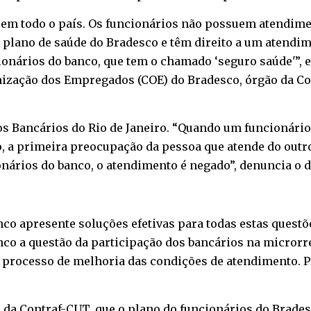
em todo o país. Os funcionários não possuem atendimen
 plano de saúde do Bradesco e têm direito a um atendi
onários do banco, que tem o chamado ‘seguro saúde'”, ex
ização dos Empregados (COE) do Bradesco, órgão da Co
os Bancários do Rio de Janeiro. “Quando um funcionári
 a primeira preocupação da pessoa que atende do outro l
nários do banco, o atendimento é negado”, denuncia o di
nco apresente soluções efetivas para todas estas questõ
nco a questão da participação dos bancários na micror
 processo de melhoria das condições de atendimento. 
te da Contraf-CUT, que o plano do funcionários do Brades