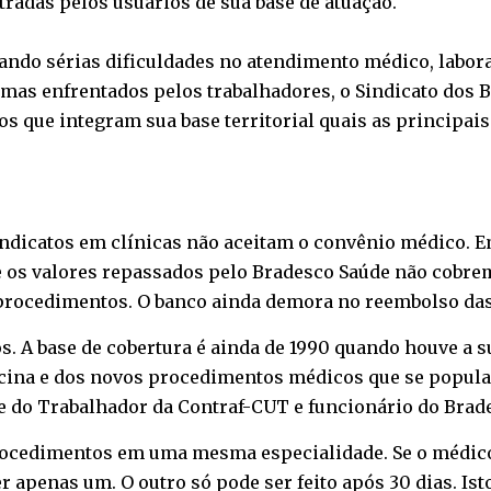
tradas pelos usuários de sua base de atuação.
ando sérias dificuldades no atendimento médico, labora
emas enfrentados pelos trabalhadores, o Sindicato dos B
s que integram sua base territorial quais as principai
ndicatos em clínicas não aceitam o convênio médico. Em
e os valores repassados pelo Bradesco Saúde não cobrem
 procedimentos. O banco ainda demora no reembolso da
. A base de cobertura é ainda de 1990 quando houve a s
na e dos novos procedimentos médicos que se popular
de do Trabalhador da Contraf-CUT e funcionário do Brad
procedimentos em uma mesma especialidade. Se o médic
r apenas um. O outro só pode ser feito após 30 dias. Is