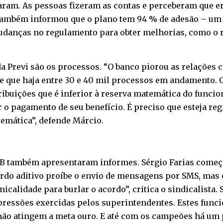
taram. As pessoas fizeram as contas e perceberam que e
 também informou que o plano tem 94 % de adesão – um 
udanças no regulamento para obter melhorias, como o r
da Previ são os processos. “O banco piorou as relações
ma-se que haja entre 30 e 40 mil processos em andamento.
tribuições que é inferior à reserva matemática do funci
 o pagamento de seu benefício. É preciso que esteja reg
temática”, defende Márcio.
/BB também apresentaram informes. Sérgio Farias começ
ordo aditivo proíbe o envio de mensagens por SMS, mas 
calidade para burlar o acordo”, critica o sindicalista.
ressões exercidas pelos superintendentes. Estes func
ão atingem a meta ouro. E até com os campeões há um 