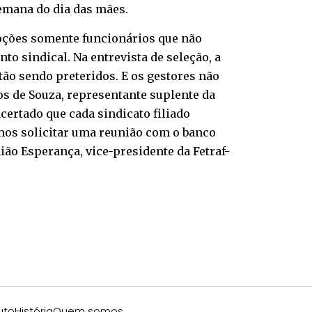
emana do dia das mães.
oções somente funcionários que não
o sindical. Na entrevista de seleção, a
tão sendo preteridos. E os gestores não
s de Souza, representante suplente da
certado que cada sindicato filiado
mos solicitar uma reunião com o banco
ão Esperança, vice-presidente da Fetraf-
uto
História
Quem somos