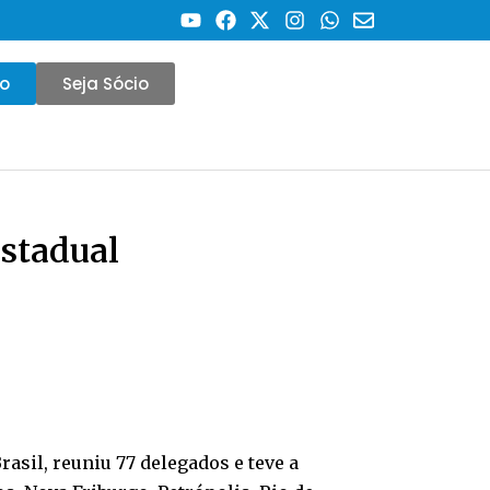
co
Seja Sócio
estadual
asil, reuniu 77 delegados e teve a