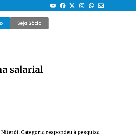
co
Seja Sócio
a salarial
m Niterói. Categoria respondeu à pesquisa