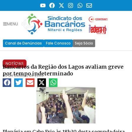
MENU
Canal de Denúncias
Fale Conosco
Seja Sócio
NOTÍCIAS
Bancários da Região dos Lagos avaliam greve
por tempo indeterminado
05 de outubro de 2008
Plenária em Cabo Frio às 18h30 desta segunda-feira,