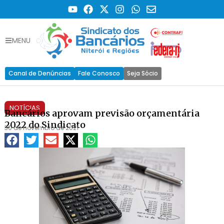
MENU
Canal de Denúncias
Fale Conosco
Seja Sócio
NOTÍCIAS
Bancários aprovam previsão orçamentária
2022 do Sindicato
30 de novembro de 2021