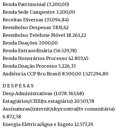
Renda Patrimonial (3.200,00)
Renda Sede Campestre 3.200,00
Receitas Diversas (33.094,84)
Reembolso Despesas 7.831,62
Reembolso Telefone Móvel 18.263,22
Renda Doações 7.000,00
Renda Extraordinária (56.529,78)
Renda Honorários Processo 42.803,45
Renda Doação Processo 5.226,33
Audiência CCP Bco.Brasil 8.500,00 1.527.294,80
D E S P E S A S
Desp.Administrativas (1.078.363,68)
Estagiários/CIEE(tx.estagiário) 20.503,78
Assinaturas(internit/sky/contraf/tv comunitária)
6.872,58
Energia Elétrica/Água e Esgoto 12.577,29