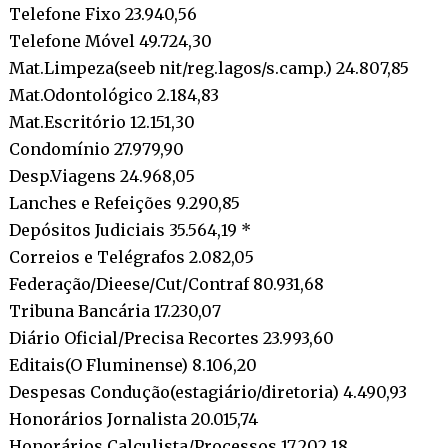
Telefone Fixo 23.940,56
Telefone Móvel 49.724,30
Mat.Limpeza(seeb nit/reg.lagos/s.camp.) 24.807,85
Mat.Odontológico 2.184,83
Mat.Escritório 12.151,30
Condomínio 27.979,90
Desp.Viagens 24.968,05
Lanches e Refeições 9.290,85
Depósitos Judiciais 35.564,19 *
Correios e Telégrafos 2.082,05
Federação/Dieese/Cut/Contraf 80.931,68
Tribuna Bancária 17.230,07
Diário Oficial/Precisa Recortes 23.993,60
Editais(O Fluminense) 8.106,20
Despesas Condução(estagiário/diretoria) 4.490,93
Honorários Jornalista 20.015,74
Honorários Calculista/Processos 17.202,18