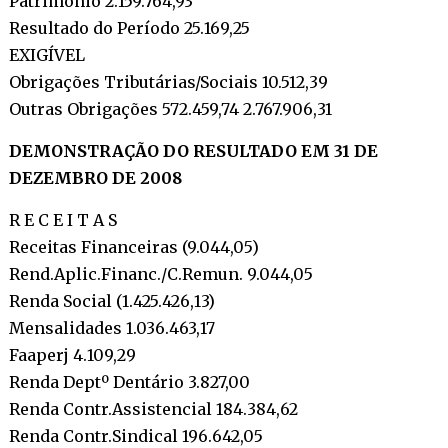
Patrimônio 2.159.764,93
Resultado do Período 25.169,25
EXIGÍVEL
Obrigações Tributárias/Sociais 10.512,39
Outras Obrigações 572.459,74 2.767.906,31
DEMONSTRAÇÃO DO RESULTADO EM 31 DE
DEZEMBRO DE 2008
R E C E I T A S
Receitas Financeiras (9.044,05)
Rend.Aplic.Financ./C.Remun. 9.044,05
Renda Social (1.425.426,13)
Mensalidades 1.036.463,17
Faaperj 4.109,29
Renda Deptº Dentário 3.827,00
Renda Contr.Assistencial 184.384,62
Renda Contr.Sindical 196.642,05