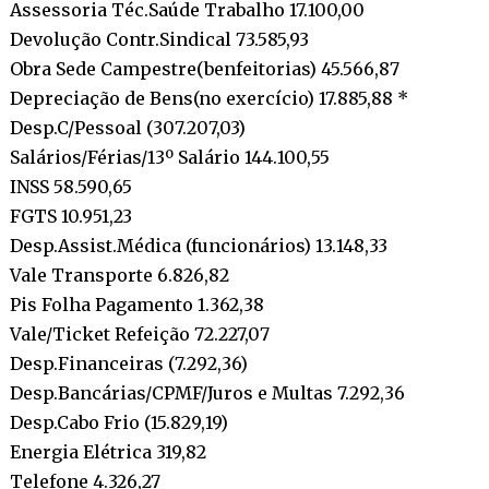
Assessoria Téc.Saúde Trabalho 17.100,00
Devolução Contr.Sindical 73.585,93
Obra Sede Campestre(benfeitorias) 45.566,87
Depreciação de Bens(no exercício) 17.885,88 *
Desp.C/Pessoal (307.207,03)
Salários/Férias/13º Salário 144.100,55
INSS 58.590,65
FGTS 10.951,23
Desp.Assist.Médica (funcionários) 13.148,33
Vale Transporte 6.826,82
Pis Folha Pagamento 1.362,38
Vale/Ticket Refeição 72.227,07
Desp.Financeiras (7.292,36)
Desp.Bancárias/CPMF/Juros e Multas 7.292,36
Desp.Cabo Frio (15.829,19)
Energia Elétrica 319,82
Telefone 4.326,27