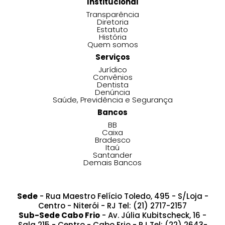
Institucional
Transparência
Diretoria
Estatuto
História
Quem somos
Serviços
Jurídico
Convênios
Dentista
Denúncia
Saúde, Previdência e Segurança
Bancos
BB
Caixa
Bradesco
Itaú
Santander
Demais Bancos
Sede
- Rua Maestro Felício Toledo, 495 - S/Loja -
Centro - Niterói - RJ Tel: (21) 2717-2157
Sub-Sede Cabo Frio
- Av. Júlia Kubitscheck, 16 -
Sala 215 - Centro - Cabo Frio - RJ Tel: (22) 2643-