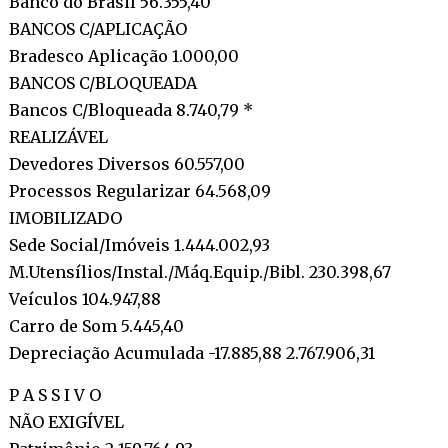
Banco do Brasil 56.355,40
BANCOS C/APLICAÇÃO
Bradesco Aplicação 1.000,00
BANCOS C/BLOQUEADA
Bancos C/Bloqueada 8.740,79 *
REALIZÁVEL
Devedores Diversos 60.557,00
Processos Regularizar 64.568,09
IMOBILIZADO
Sede Social/Imóveis 1.444.002,93
M.Utensílios/Instal./Máq.Equip./Bibl. 230.398,67
Veículos 104.947,88
Carro de Som 5.445,40
Depreciação Acumulada -17.885,88 2.767.906,31
P A S S I V O
NÃO EXIGÍVEL