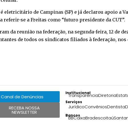
o
celular
.
é eletricitário de Campinas (SP) e já declarou apoio a Va
a referir-se a Freitas como “futuro presidente da CUT”.
ram da reunião na federação, na segunda-feira, 12 de d
tantes de todos os sindicatos filiados à federação, nos 
Institucional
Transparência
Diretoria
Estat
Canal de Denúncias
Serviços
Jurídico
Convênios
Dentista
D
RECEBA NOSSA
NEWSLETTER
Bancos
BB
Caixa
Bradesco
Itaú
Santa