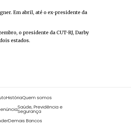
gner. Em abril, até o ex-presidente da
ezembro, o presidente da CUT-RJ, Darby
dois estados.
uto
História
Quem somos
Saúde, Previdência e
enúncia
Segurança
nder
Demais Bancos