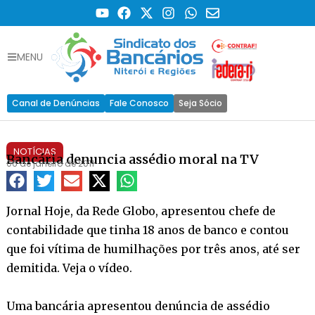
MENU
Canal de Denúncias
Fale Conosco
Seja Sócio
NOTÍCIAS
Bancária denuncia assédio moral na TV
06 de janeiro de 2011
Jornal Hoje, da Rede Globo, apresentou chefe de
contabilidade que tinha 18 anos de banco e contou
que foi vítima de humilhações por três anos, até ser
demitida. Veja o vídeo.
Uma bancária apresentou denúncia de assédio