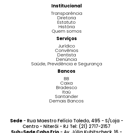
Institucional
Transparência
Diretoria
Estatuto
História
Quem somos
Serviços
Jurídico
Convênios
Dentista
Denúncia
Saúde, Previdência e Segurança
Bancos
BB
Caixa
Bradesco
Itaú
Santander
Demais Bancos
Sede
- Rua Maestro Felício Toledo, 495 - S/Loja -
Centro - Niterói - RJ Tel: (21) 2717-2157
Sub-Sede Cabo Frio
- Av. Júlia Kubitscheck, 16 -