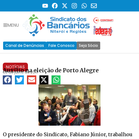
MENU
Canal de Denúncias
Fale Conosco
Seja Sócio
NOTÍCIAS
Auxílio na eleição de Porto Alegre
03 de julho de 2011
O presidente do Sindicato, Fabiano Júnior, trabalhou