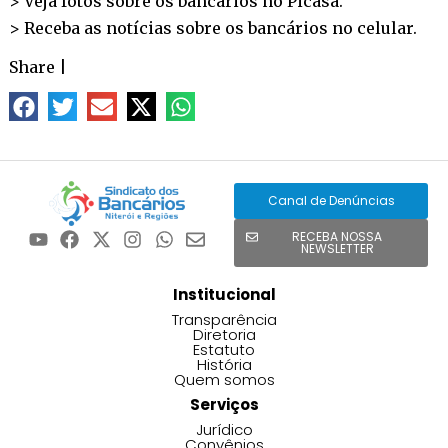
> Veja fotos sobre os bancários no
Picasa
.
> Receba as notícias sobre os bancários no
celular
.
Share
|
Canal de Denúncias
RECEBA NOSSA
NEWSLETTER
Institucional
Transparência
Diretoria
Estatuto
História
Quem somos
Serviços
Jurídico
Convênios