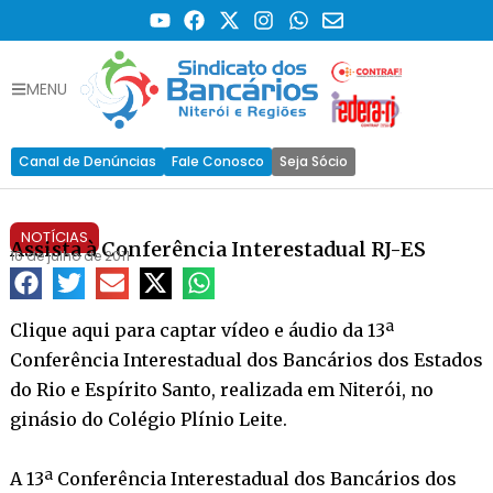
MENU
Canal de Denúncias
Fale Conosco
Seja Sócio
NOTÍCIAS
Assista à Conferência Interestadual RJ-ES
16 de julho de 2011
Clique aqui para captar vídeo e áudio da 13ª
Conferência Interestadual dos Bancários dos Estados
do Rio e Espírito Santo, realizada em Niterói, no
ginásio do Colégio Plínio Leite.
A 13ª Conferência Interestadual dos Bancários dos