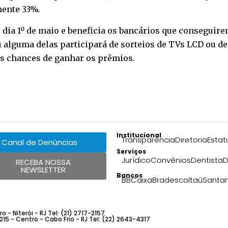
ente 33%.
ia 1º de maio e beneficia os bancários que conseguirem
u alguma delas participará de sorteios de TVs LCD ou d
s chances de ganhar os prêmios.
Institucional
Transparência
Diretoria
Estat
Canal de Denúncias
Serviços
Jurídico
Convênios
Dentista
D
RECEBA NOSSA
NEWSLETTER
Bancos
BB
Caixa
Bradesco
Itaú
Santa
 - Niterói - RJ Tel: (21) 2717-2157
 215 - Centro - Cabo Frio - RJ Tel: (22) 2643-4317