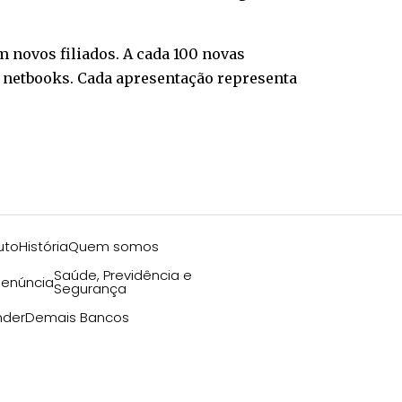
 novos filiados. A cada 100 novas
e netbooks. Cada apresentação representa
uto
História
Quem somos
Saúde, Previdência e
enúncia
Segurança
nder
Demais Bancos