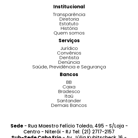
Institucional
Transparência
Diretoria
Estatuto
História
Quem somos
Serviços
Jurídico
Convênios
Dentista
Denúncia
Saúde, Previdência e Segurança
Bancos
BB
Caixa
Bradesco
Itaú
Santander
Demais Bancos
Sede
- Rua Maestro Felício Toledo, 495 - S/Loja -
Centro - Niterói - RJ Tel: (21) 2717-2157
Sub-Sede Cabo Frio
- Av. Júlia Kubitscheck, 16 -