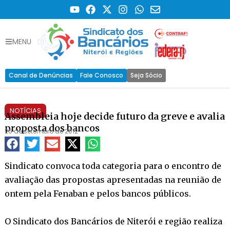
MENU
Canal de Denúncias
Fale Conosco
Seja Sócio
NOTÍCIAS
Assembleia hoje decide futuro da greve e avalia
proposta dos bancos
26 de setembro de 2012
Sindicato convoca toda categoria para o encontro de
avaliação das propostas apresentadas na reunião de
ontem pela Fenaban e pelos bancos públicos.
O Sindicato dos Bancários de Niterói e região realiza