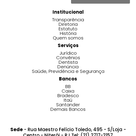
Institucional
Transparência
Diretoria
Estatuto
História
Quem somos
Serviços
Jurídico
Convênios
Dentista
Denúncia
Saúde, Previdência e Segurança
Bancos
BB
Caixa
Bradesco
Itaú
Santander
Demais Bancos
Sede
- Rua Maestro Felício Toledo, 495 - S/Loja -
Centro - Niterói - RJ Tel: (21) 2717-2157