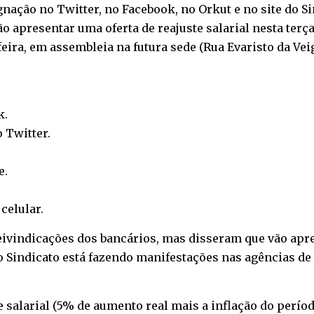
ação no Twitter, no Facebook, no Orkut e no site do Sin
 apresentar uma oferta de reajuste salarial nesta terça-
feira, em assembleia na futura sede (Rua Evaristo da Veig
k
.
o
Twitter
.
e
.
o
celular
.
eivindicações dos bancários, mas disseram que vão apre
o Sindicato está fazendo manifestações nas agências de 
 salarial (5% de aumento real mais a inflação do período