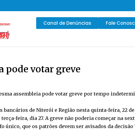
Canal de Denúncias
Fale Conos
a pode votar greve
mesma assembleia pode votar greve por tempo indetermin
os bancários de Niterói e Região nesta quinta-feira, 22
erça-feira, dia 27. A greve não poderia começar na sexta
afo único, que os patrões devem ser avisados da decisã