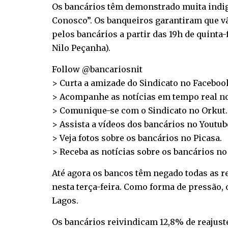
Os bancários têm demonstrado muita indign
Conosco”. Os banqueiros garantiram que vão
pelos bancários a partir das 19h de quinta-
Nilo Peçanha).
Follow @bancariosnit
> Curta a amizade do Sindicato no
Faceboo
> Acompanhe as notícias em tempo real n
> Comunique-se com o Sindicato no
Orkut
.
> Assista a vídeos dos bancários no
Youtub
> Veja fotos sobre os bancários no
Picasa
.
> Receba as notícias sobre os bancários n
Até agora os bancos têm negado todas as r
nesta terça-feira. Como forma de pressão, 
Lagos.
Os bancários reivindicam 12,8% de reajuste