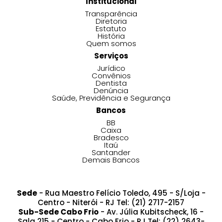
Institucional
Transparência
Diretoria
Estatuto
História
Quem somos
Serviços
Jurídico
Convênios
Dentista
Denúncia
Saúde, Previdência e Segurança
Bancos
BB
Caixa
Bradesco
Itaú
Santander
Demais Bancos
Sede
- Rua Maestro Felício Toledo, 495 - S/Loja -
Centro - Niterói - RJ Tel: (21) 2717-2157
Sub-Sede Cabo Frio
- Av. Júlia Kubitscheck, 16 -
Sala 215 - Centro - Cabo Frio - RJ Tel: (22) 2643-