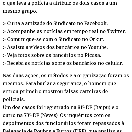
o que leva a polícia a atribuir os dois casos a um
mesmo grupo.
> Curta a amizade do Sindicato no
Facebook
.
> Acompanhe as notícias em tempo real no
Twitter
.
> Comunique-se com o Sindicato no
Orkut
.
> Assista a vídeos dos bancários no
Youtube
.
> Veja fotos sobre os bancários no
Picasa
.
> Receba as notícias sobre os bancários no
celular
.
Nas duas ações, os métodos e a organização foram os
mesmos. Para burlar a segurança, o homem que
entrou primeiro mostrou falsas carteiras de
policiais.
Um dos casos foi registrado na 81ª DP (Itaipu) e o
outro na 73ª DP (Neves). Os inquéritos com os
depoimentos dos funcionários foram repassados à
Delegacia de Roubos e Furtos (DRF), que analisa as