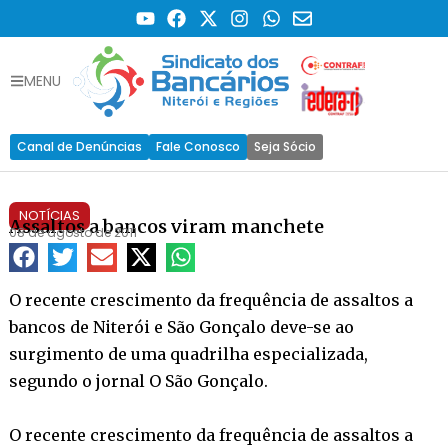
MENU
Canal de Denúncias
Fale Conosco
Seja Sócio
NOTÍCIAS
Assaltos a bancos viram manchete
08 de agosto de 2011
O recente crescimento da frequência de assaltos a
bancos de Niterói e São Gonçalo deve-se ao
surgimento de uma quadrilha especializada,
segundo o jornal O São Gonçalo.
O recente crescimento da frequência de assaltos a