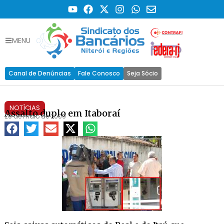
MENU
Canal de Denúncias
Fale Conosco
Seja Sócio
NOTÍCIAS
Assalto duplo em Itaboraí
20 de maio de 2009