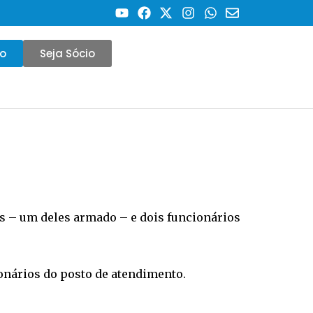
co
Seja Sócio
es – um deles armado – e dois funcionários
onários do posto de atendimento.