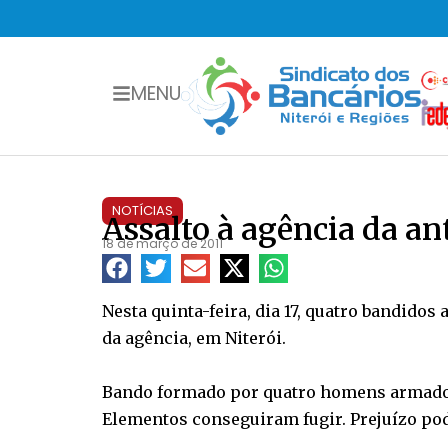
MENU
NOTÍCIAS
Assalto à agência da an
18 de março de 2011
Nesta quinta-feira, dia 17, quatro bandid
da agência, em Niterói.
Bando formado por quatro homens armados 
Elementos conseguiram fugir. Prejuízo pode