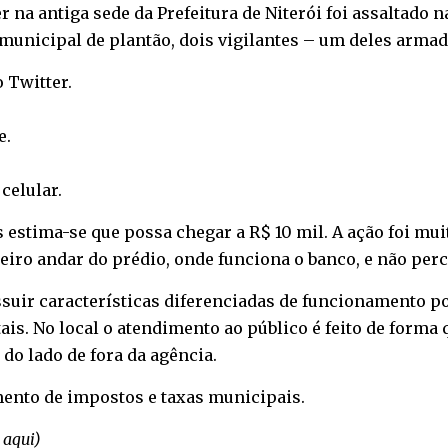
na antiga sede da Prefeitura de Niterói foi assaltado na
nicipal de plantão, dois vigilantes – um deles armado
o
Twitter
.
e
.
o
celular
.
estima-se que possa chegar a R$ 10 mil. A ação foi mui
iro andar do prédio, onde funciona o banco, e não pe
ssuir características diferenciadas de funcionamento po
ais. No local o atendimento ao público é feito de forma
o lado de fora da agência.
mento de impostos e taxas municipais.
 aqui
)