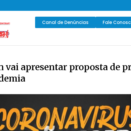
Canal de Denúncias
Fale Conos
 vai apresentar proposta de p
ndemia