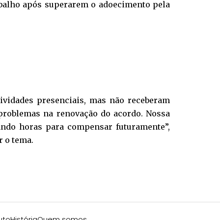
balho após superarem o adoecimento pela
tividades presenciais, mas não receberam
 problemas na renovação do acordo. Nossa
ando horas para compensar futuramente”,
r o tema.
uto
História
Quem somos