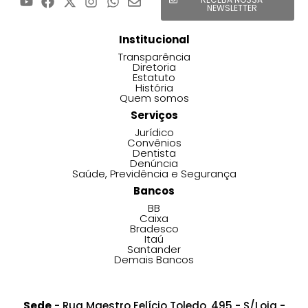
NEWSLETTER
Institucional
Transparência
Diretoria
Estatuto
História
Quem somos
Serviços
Jurídico
Convênios
Dentista
Denúncia
Saúde, Previdência e Segurança
Bancos
BB
Caixa
Bradesco
Itaú
Santander
Demais Bancos
Sede
- Rua Maestro Felício Toledo, 495 - S/Loja -