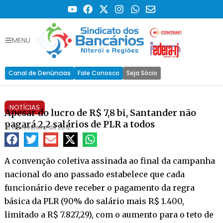
MENU
Canal de Denúncias
Fale Conosco
Seja Sócio
NOTÍCIAS
Apesar do lucro de R$ 7,8 bi, Santander não
pagará 2,2 salários de PLR a todos
15 de fevereiro de 2012
A convenção coletiva assinada ao final da campanha
nacional do ano passado estabelece que cada
funcionário deve receber o pagamento da regra
básica da PLR (90% do salário mais R$ 1.400,
limitado a R$ 7.827,29), com o aumento para o teto de