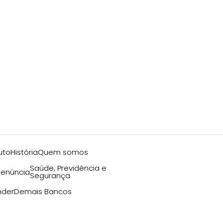
uto
História
Quem somos
Saúde, Previdência e
enúncia
Segurança
nder
Demais Bancos