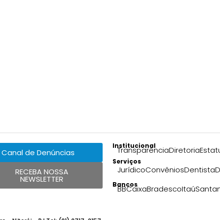
Institucional
Transparência
Diretoria
Estat
Canal de Denúncias
Serviços
Jurídico
Convênios
Dentista
D
RECEBA NOSSA
NEWSLETTER
Bancos
BB
Caixa
Bradesco
Itaú
Santa