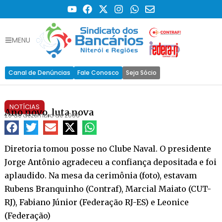
MENU
Canal de Denúncias
Fale Conosco
Seja Sócio
NOTÍCIAS
Ano novo, luta nova
26 de dezembro de 2006
Diretoria tomou posse no Clube Naval. O presidente
Jorge Antônio agradeceu a confiança depositada e foi
aplaudido. Na mesa da cerimônia (foto), estavam
Rubens Branquinho (Contraf), Marcial Maiato (CUT-
RJ), Fabiano Júnior (Federação RJ-ES) e Leonice
(Federação)