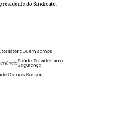
presidente do Sindicato.
uto
História
Quem somos
Saúde, Previdência e
enúncia
Segurança
nder
Demais Bancos