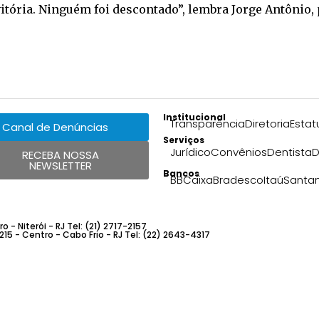
ória. Ninguém foi descontado”, lembra Jorge Antônio, 
Institucional
Transparência
Diretoria
Estat
Canal de Denúncias
Serviços
Jurídico
Convênios
Dentista
D
RECEBA NOSSA
NEWSLETTER
Bancos
BB
Caixa
Bradesco
Itaú
Santa
 - Niterói - RJ Tel: (21) 2717-2157
 215 - Centro - Cabo Frio - RJ Tel: (22) 2643-4317