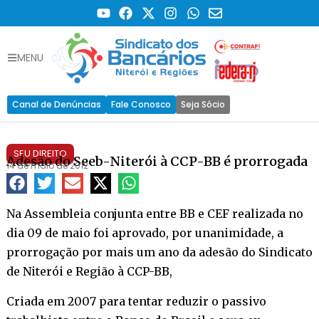
MENU
Canal de Denúncias
Fale Conosco
Seja Sócio
SEU DIREITO
Adesão do Seeb-Niterói à CCP-BB é prorrogada
14 de maio de 2012
Na Assembleia conjunta entre BB e CEF realizada no
dia 09 de maio foi aprovado, por unanimidade, a
prorrogação por mais um ano da adesão do Sindicato
de Niterói e Região à CCP-BB,
Criada em 2007 para tentar reduzir o passivo