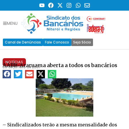
MENU
Canal de Denúncias
Fale Conosco
Seja Sócio
NOTÍCIAS
AABB-Araruama aberta a todos os bancários
08 de janeiro de 2007
– Sindicalizados terão a mesma mensalidade dos