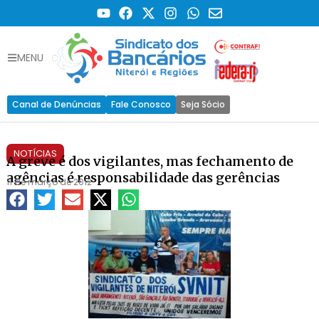
MENU
Canal de Denúncias
Fale Conosco
Seja Sócio
NOTÍCIAS
A greve é dos vigilantes, mas fechamento de
agências é responsabilidade das gerências
11 de março de 2012