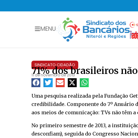
MENU
SINDICATO CIDADÃO
71% dos brasileiros nã
11 de novembro de 2013
Uma pesquisa realizada pela Fundação Getúl
credibilidade. Componente do 7º Anuário d
aos meios de comunicação: TVs não têm a co
No primeiro semestre de 2013, a instituiçã
desconfiam), seguida do Congresso Nacional