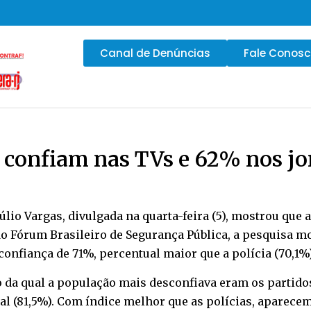
Canal de Denúncias
Fale Conos
o confiam nas TVs e 62% nos jo
io Vargas, divulgada na quarta-feira (5), mostrou que a
o Fórum Brasileiro de Segurança Pública, a pesquisa mo
nfiança de 71%, percentual maior que a polícia (70,1%)
o da qual a população mais desconfiava eram os partidos
 (81,5%). Com índice melhor que as polícias, aparecem 