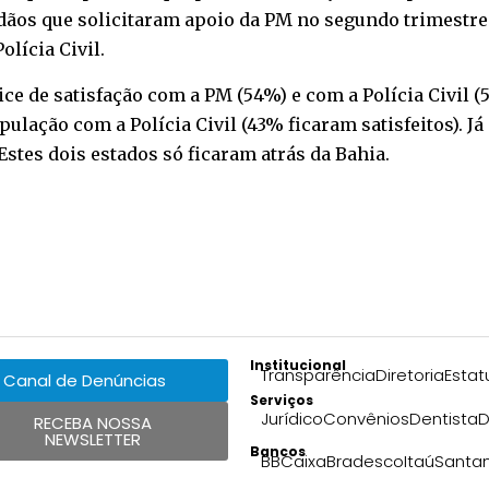
dãos que solicitaram apoio da PM no segundo trimestre 
olícia Civil.
ce de satisfação com a PM (54%) e com a Polícia Civil (5
lação com a Polícia Civil (43% ficaram satisfeitos). Já
tes dois estados só ficaram atrás da Bahia.
Institucional
Transparência
Diretoria
Estat
Canal de Denúncias
Serviços
Jurídico
Convênios
Dentista
D
RECEBA NOSSA
NEWSLETTER
Bancos
BB
Caixa
Bradesco
Itaú
Santa