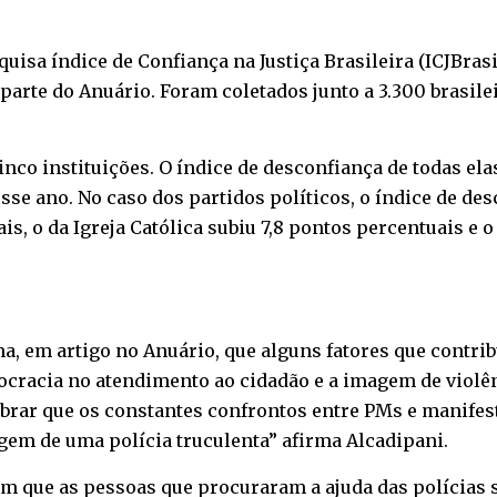
uisa índice de Confiança na Justiça Brasileira (ICJBrasi
parte do Anuário. Foram coletados junto a 3.300 brasilei
cinco instituições. O índice de desconfiança de todas 
e ano. No caso dos partidos políticos, o índice de des
s, o da Igreja Católica subiu 7,8 pontos percentuais e 
ma, em artigo no Anuário, que alguns fatores que contri
rocracia no atendimento ao cidadão e a imagem de violên
embrar que os constantes confrontos entre PMs e manife
em de uma polícia truculenta” afirma Alcadipani.
m que as pessoas que procuraram a ajuda das polícias 