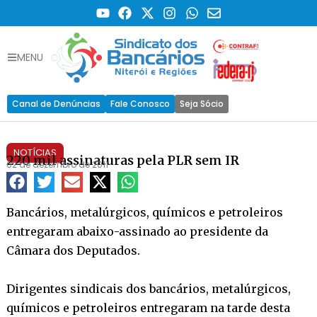
MENU
Canal de Denúncias
Fale Conosco
Seja Sócio
NOTÍCIAS
220 mil assinaturas pela PLR sem IR
02 de dezembro de 2011
Bancários, metalúrgicos, químicos e petroleiros
entregaram abaixo-assinado ao presidente da
Câmara dos Deputados.
Dirigentes sindicais dos bancários, metalúrgicos,
químicos e petroleiros entregaram na tarde desta