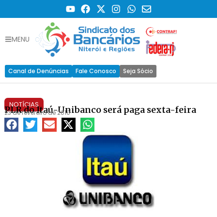
MENU
Canal de Denúncias
Fale Conosco
Seja Sócio
NOTÍCIAS
PLR do Itaú-Unibanco será paga sexta-feira
23 de fevereiro de 2010