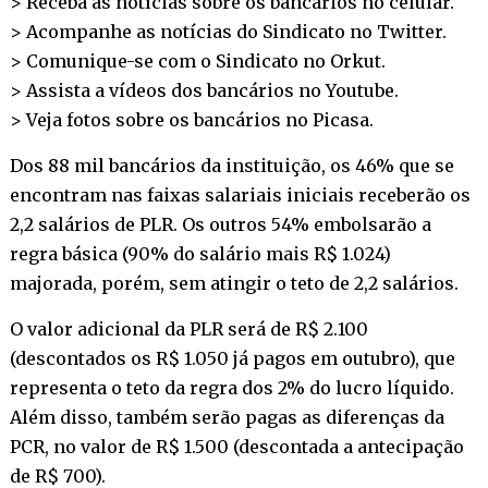
> Receba as notícias sobre os bancários no
celular
.
> Acompanhe as notícias do Sindicato no
Twitter
.
> Comunique-se com o Sindicato no
Orkut
.
> Assista a vídeos dos bancários no
Youtube
.
> Veja fotos sobre os bancários no
Picasa
.
Dos 88 mil bancários da instituição, os 46% que se
encontram nas faixas salariais iniciais receberão os
2,2 salários de PLR. Os outros 54% embolsarão a
regra básica (90% do salário mais R$ 1.024)
majorada, porém, sem atingir o teto de 2,2 salários.
O valor adicional da PLR será de R$ 2.100
(descontados os R$ 1.050 já pagos em outubro), que
representa o teto da regra dos 2% do lucro líquido.
Além disso, também serão pagas as diferenças da
PCR, no valor de R$ 1.500 (descontada a antecipação
de R$ 700).