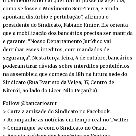
movimento sindical quer tomar posse da agência,
como se fosse o Movimento Sem-Terra, e ainda
apontam distúrbio e pertubação”, afirmou o
presidente do Sindicato, Fabiano Júnior. Ele orienta
que a mobilização dos bancários precisa ser mantida
e garante: “Nosso Departamento Jurídico vai
derrubar esses inteditos, com mandados de
segurança”. Nesta terça-feira, 4 de outubro, bancários
poderam tirar dúvidas sobre interditos proibitórios
na assembleia que começa às 18h na futura sede do
Sindicato (Rua Evaristo da Veiga, 37, Centro de
Niterói, ao lado do Liceu Nilo Peçanha).
Follow @bancariosnit
> Curta a amizade do Sindicato no
Facebook
.
> Acompanhe as notícias em tempo real no
Twitter
.
> Comunique-se com o Sindicato no
Orkut
.
> Assista a vídeos dos bancários no
Youtube
.